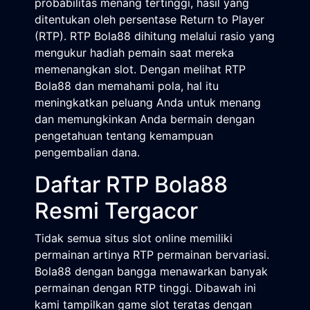
probabilitas menang tertinggi, hasil yang
ditentukan oleh persentase Return to Player
(RTP). RTP Bola88 dihitung melalui rasio yang
mengukur hadiah pemain saat mereka
memenangkan slot. Dengan melihat RTP
Bola88 dan memahami pola, hal itu
meningkatkan peluang Anda untuk menang
dan memungkinkan Anda bermain dengan
pengetahuan tentang kemampuan
pengembalian dana.
Daftar RTP Bola88
Resmi Tergacor
Tidak semua situs slot online memiliki
permainan artinya RTP permainan bervariasi.
Bola88 dengan bangga menawarkan banyak
permainan dengan RTP tinggi. Dibawah ini
kami tampilkan game slot teratas dengan