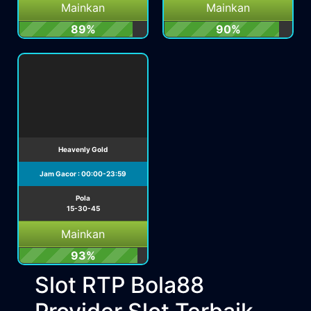
Mainkan
Mainkan
89%
90%
Heavenly Gold
Jam Gacor : 00:00-23:59
Pola
15-30-45
Mainkan
93%
Slot RTP Bola88