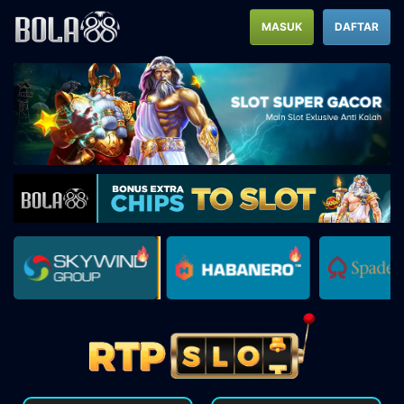
MASUK
DAFTAR