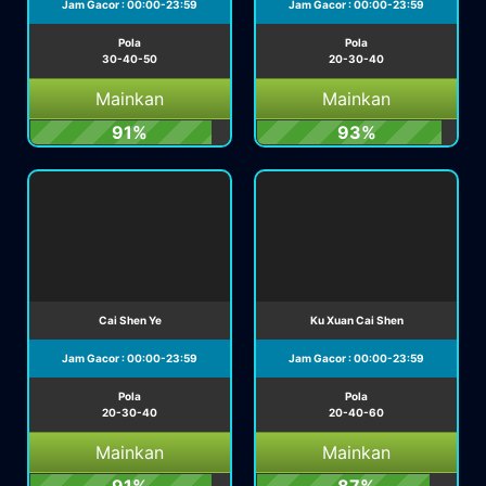
Jam Gacor : 00:00-23:59
Jam Gacor : 00:00-23:59
Pola
Pola
30-40-50
20-30-40
Mainkan
Mainkan
91%
93%
Cai Shen Ye
Ku Xuan Cai Shen
Jam Gacor : 00:00-23:59
Jam Gacor : 00:00-23:59
Pola
Pola
20-30-40
20-40-60
Mainkan
Mainkan