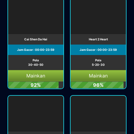
Cai Shen Da Hai
Heart 2 Heart
Jam Gacor : 00:00-23:59
Jam Gacor : 00:00-23:59
Pola
Pola
30-40-50
5-20-30
Mainkan
Mainkan
92%
96%